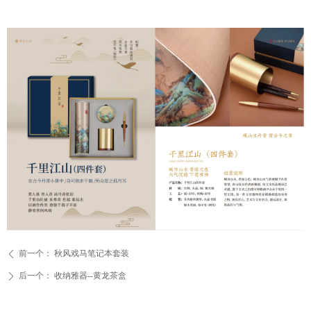
前一个：
秋风戏马笔记本套装
ꄴ
后一个：
收纳雅器--黄龙茶盒
ꄲ